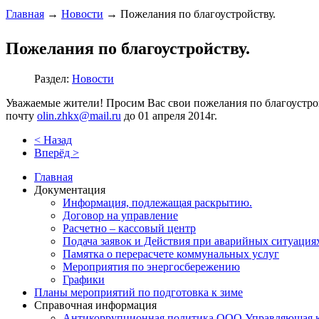
Главная
→
Новости
→
Пожелания по благоустройству.
Пожелания по благоустройству.
Раздел:
Новости
Уважаемые жители! Просим Вас свои пожелания по благоустро
почту
olin.zhkx@mail.ru
до 01 апреля 2014г.
< Назад
Вперёд >
Главная
Документация
Информация, подлежащая раскрытию.
Договор на управление
Расчетно – кассовый центр
Подача заявок и Действия при аварийных ситуация
Памятка о перерасчете коммунальных услуг
Мероприятия по энергосбережению
Графики
Планы мероприятий по подготовка к зиме
Справочная информация
Антикоррупционная политика ООО Управляющая 