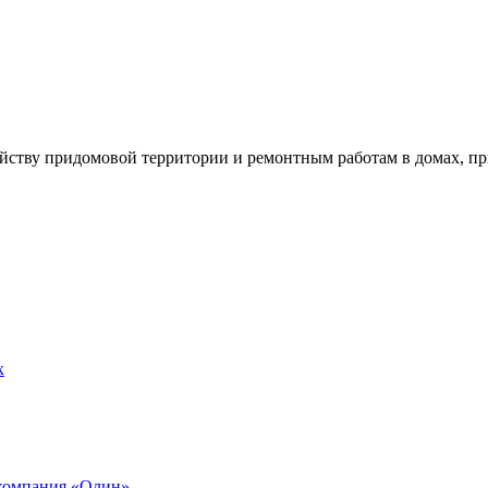
йству придомовой территории и ремонтным работам в домах, пр
х
компания «Олин»