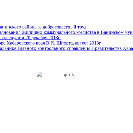
анинского района за добросовестный труд.
разднования Жилищно-коммунального хозяйства в Ванинском му
 совещании 20 декабря 2018г.
ре Хабаровского края В.И. Шпорта, август 2018г
альнике Главного контрольного управления Правительства Хаба