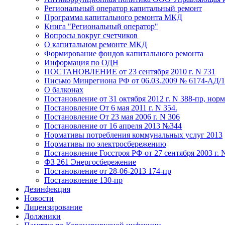
Региональный оператор капитальный ремонт
Программа капитального ремонта МКД
Книга "Региональный оператор"
Вопросы вокруг счетчиков
О капитальном ремонте МКД
Формирование фондов капитального ремонта
Информация по ОДН
ПОСТАНОВЛЕНИЕ от 23 сентября 2010 г. N 731
Письмо Минрегиона РФ от 06.03.2009 № 6174-АД/
О балконах
Постановление от 31 октября 2012 г. N 388-пр, нор
Постановление От 6 мая 2011 г. N 354.
Постановление От 23 мая 2006 г. N 306
Постановление от 16 апреля 2013 №344
Нормативы потребления коммунальных услуг 2013
Нормативы по электросбережению
Постановление Госстроя РФ от 27 сентября 2003 г. 
ФЗ 261 Энергосбережение
Постановление от 28-06-2013 174-пр
Постановление 130-пр
Дезинфекция
Новости
Лицензирование
Должники