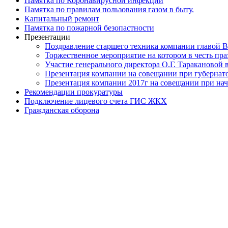
Памятка по Коронавирусной инфекции
Памятка по правилам пользования газом в быту.
Капитальный ремонт
Памятка по пожарной безопастности
Презентации
Поздравление старшего техника компании главой В
Торжественное мероприятие на котором в честь п
Участие генерального директора О.Г. Таракановой в
Презентация компании на совещании при губернато
Презентация компании 2017г на совещании при нач
Рекомендации прокуратуры
Подключение лицевого счета ГИС ЖКХ
Гражданская оборона