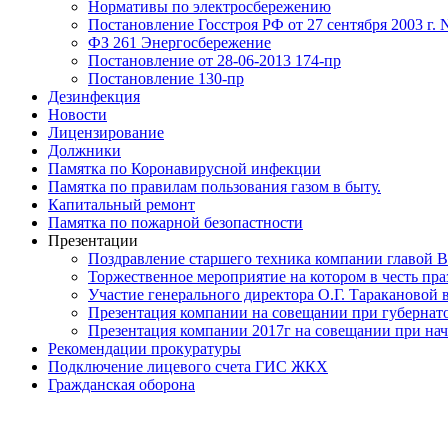
Нормативы по электросбережению
Постановление Госстроя РФ от 27 сентября 2003 г. 
ФЗ 261 Энергосбережение
Постановление от 28-06-2013 174-пр
Постановление 130-пр
Дезинфекция
Новости
Лицензирование
Должники
Памятка по Коронавирусной инфекции
Памятка по правилам пользования газом в быту.
Капитальный ремонт
Памятка по пожарной безопастности
Презентации
Поздравление старшего техника компании главой В
Торжественное мероприятие на котором в честь п
Участие генерального директора О.Г. Таракановой в
Презентация компании на совещании при губернато
Презентация компании 2017г на совещании при нач
Рекомендации прокуратуры
Подключение лицевого счета ГИС ЖКХ
Гражданская оборона