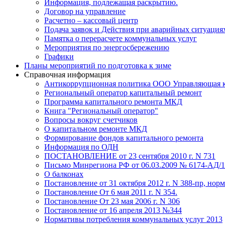
Информация, подлежащая раскрытию.
Договор на управление
Расчетно – кассовый центр
Подача заявок и Действия при аварийных ситуация
Памятка о перерасчете коммунальных услуг
Мероприятия по энергосбережению
Графики
Планы мероприятий по подготовка к зиме
Справочная информация
Антикоррупционная политика ООО Управляющая 
Региональный оператор капитальный ремонт
Программа капитального ремонта МКД
Книга "Региональный оператор"
Вопросы вокруг счетчиков
О капитальном ремонте МКД
Формирование фондов капитального ремонта
Информация по ОДН
ПОСТАНОВЛЕНИЕ от 23 сентября 2010 г. N 731
Письмо Минрегиона РФ от 06.03.2009 № 6174-АД/
О балконах
Постановление от 31 октября 2012 г. N 388-пр, нор
Постановление От 6 мая 2011 г. N 354.
Постановление От 23 мая 2006 г. N 306
Постановление от 16 апреля 2013 №344
Нормативы потребления коммунальных услуг 2013