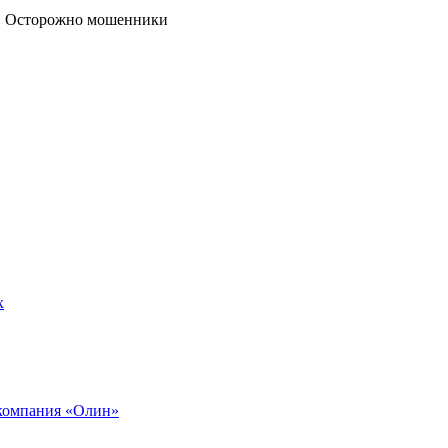
→
Осторожно мошенники
х
компания «Олин»