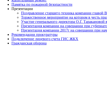
Капитальный ремонт
Памятка по пожарной безопастности
Презентации
Поздравление старшего техника компании главой В
Торжественное мероприятие на котором в честь п
Участие генерального директора О.Г. Таракановой в
Презентация компании на совещании при губернато
Презентация компании 2017г на совещании при нач
Рекомендации прокуратуры
Подключение лицевого счета ГИС ЖКХ
Гражданская оборона