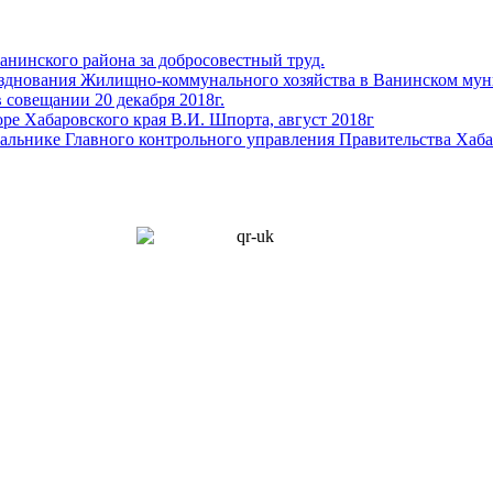
анинского района за добросовестный труд.
разднования Жилищно-коммунального хозяйства в Ванинском му
 совещании 20 декабря 2018г.
ре Хабаровского края В.И. Шпорта, август 2018г
альнике Главного контрольного управления Правительства Хаба