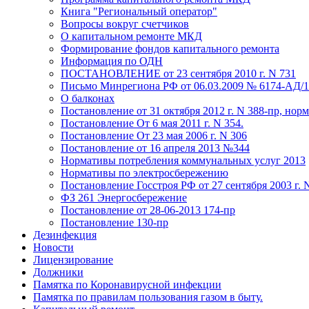
Книга "Региональный оператор"
Вопросы вокруг счетчиков
О капитальном ремонте МКД
Формирование фондов капитального ремонта
Информация по ОДН
ПОСТАНОВЛЕНИЕ от 23 сентября 2010 г. N 731
Письмо Минрегиона РФ от 06.03.2009 № 6174-АД/
О балконах
Постановление от 31 октября 2012 г. N 388-пр, нор
Постановление От 6 мая 2011 г. N 354.
Постановление От 23 мая 2006 г. N 306
Постановление от 16 апреля 2013 №344
Нормативы потребления коммунальных услуг 2013
Нормативы по электросбережению
Постановление Госстроя РФ от 27 сентября 2003 г. 
ФЗ 261 Энергосбережение
Постановление от 28-06-2013 174-пр
Постановление 130-пр
Дезинфекция
Новости
Лицензирование
Должники
Памятка по Коронавирусной инфекции
Памятка по правилам пользования газом в быту.